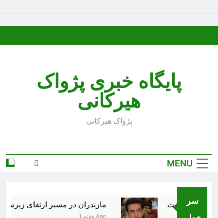
Ski
t
conten
پایگاه خبری پژواک
هیرکانی
پژواک هیرکانی
MENU
سر
شهر کذب است
مازندران در مسیر ارتقای زیرساخت‌
خط..
1 هفته Ago