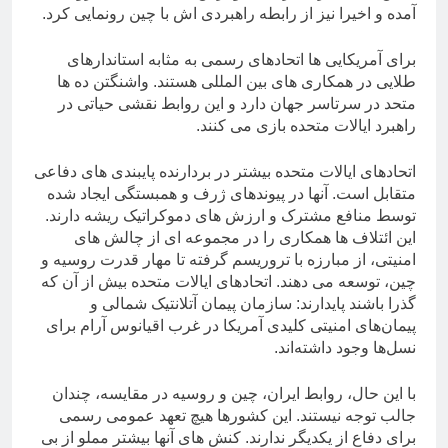
آمده و اخیرا نیز از رابطه راهبردی اش با چین رونمایی کرد.
برای آمریکایی ها اتحادهای رسمی به مثابه استاندارهای
طلایی در همکاری های بین المللی هستند. واشنگتن ده ها
متحد در سرتاسر جهان دارد و این روابط نقشی حیاتی در
راهبرد ایالات متحده بازی می کنند.
اتحادهای ایالات متحده بیشتر در بردارنده پایبندی های دفاعی
متقابل است. آنها در پیوندهای ژرف و همبستگی ایجاد شده
توسط منافع مشترک و ارزش های دموکراتیک ریشه دارند.
این ائتلاف ها همکاری را در مجموعه ای از چالش های
امنیتی، از مبارزه با تروریسم گرفته تا مهار قدرت روسیه و
چین، توسعه می دهند. اتحادهای ایالات متحده بیش از آن که
گذرا باشند پایدارند: سازمان پیمان آتلانتیک شمالی و
پیمان‌های امنیتی کلیدی آمریکا در غرب اقیانوس آرام برای
نسل‌ها وجود داشته‌اند.
با این حال، روابط ایران، چین و روسیه در مقایسه، چندان
جالب توجه نیستند. این کشورها هیچ تعهد عمومی رسمی
برای دفاع از یکدیگر ندارند. کنش های آنها بیشتر مملو از بی