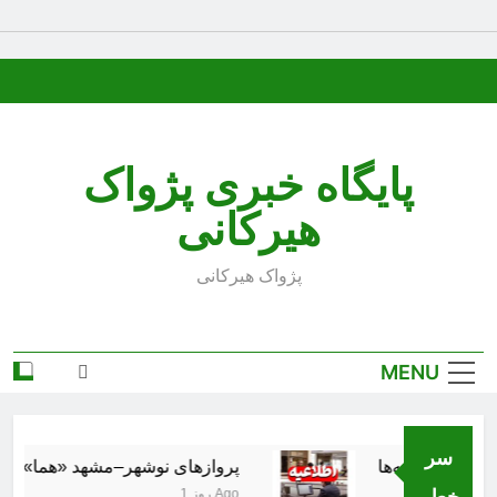
Ski
t
conten
پایگاه خبری پژواک
هیرکانی
پژواک هیرکانی
MENU
سر
پروازهای نوشهر–مشهد «هما» از ۱۸ مرداد برقرار می‌شود
خط..
1 روز Ago