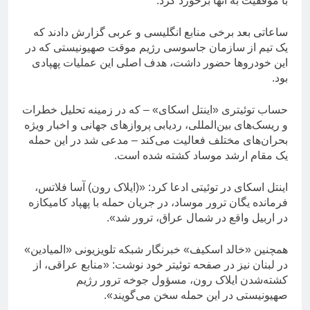
با موفقیت به آنها برخورد کرد.
ساعاتی بعد برخی منابع انگلیسی و عربی گزارش دادند که
یک تیم از سازمان جاسوسی رژیم موقت صهیونیستی که در
این خودروها حضور داشت، هدف اصلی این عملیات پهپادی
بود.
حساب توئیتری «اینتل اسکای» – که در زمینه تحلیل خطرات
و ریسک‌های بین‌المللی، ردیابی پروازهای جهانی و اخبار ویژه
بحران‌های مختلف فعالیت می‌کند – مدعی شد در این حمله
یک مقام ارشد موساد کشته شده است.
اینتل اسکای در توئیتی ادعا کرد:‌ «(ایلاک رون) آسا فلاتس،
فرمانده یگان ترور موساد، در جریان حمله با پهپاد کامیکازه
در اربیل واقع در شمال عراق، ترور شد».
همچنین «خالد اسکیف» خبرنگار شبکه تلویزیونی «المیادین»
در لبنان نیز در صفحه توئیتر خود نوشت: «منابع عراقی، از
کشته‌شدن ایلاک رون، مسؤول جوخه ترور رژیم
صهیونیستی در این حمله سخن می‌گویند».