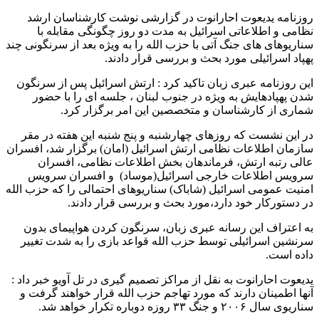
روزنامه یدیعوت احارانوت در گزارشی نوشت کارشناسان ارشد
نظامی و اطلاعاتی اسرائیل به مدت دو روز چگونگی مقابله با
سناریوهای های جنگ آتی با حزب الله را به ویژه بعد از سرنگونی چند
پهپاد اسرائیلی مورد بحث و بررسی قرار دادند.
این روزنامه عبری زبان تاکید کرد : ارتش اسرائیل پس از سرنگون
شدن پهپادهایش به ویژه در جنوب لبنان ، جلسه ای را با حضور
شماری از کارشناسان و متخصصین این امر برگزار کرد.
در این نشست که روزهای چهارشنبه و پنج شنبه این هفته در مقر
سازمان اطلاعات نظامی ارتش اسرائیل (امان) برگزار شد، افسران
عالی رتبه ارتش، فرماندهان بخش اطلاعات نظامی، افسران
سرویس اطلاعات خارجی اسرائیل(موساد) و افسران سرویس
امنیت عمومی اسرائیل (شاباک) سناریوهای احتمالی را که حزب الله
در دستورکار خود دارد،مورد بحث و بررسی قرار دادند.
به اعتراف این رسانه عبری زبان، سرنگون کردن هواپیمای بدون
سرنشین اسرائیلی توسط حزب الله قواعد بازی را به شدت تغییر
داده است.
یدیعوت احارانوت به نقل از مراکز تصمیم گیری در تل آویو خبر داد :
آنها اطمینان دارند که مورد تهاجم حزب الله قرار خواهند گرفت و
سناریوی سال ۲۰۰۶ و جنگ ۳۳ روزه دوباره تکرار خواهد شد.