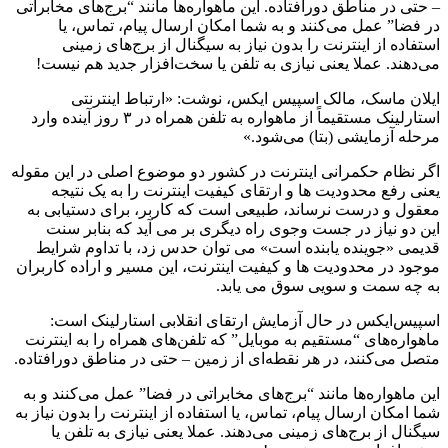
– حتی در مناطق دورافتاده. این ماهواره‌ها مانند “برج‌های مخابراتی
در فضا” عمل می‌کنند و به شما امکان ارسال پیام، تماس، یا
استفاده از اینترنت را بدون نیاز به سیگنال از برج‌های زمینی
می‌دهند. عملا یعنی نیازی به تلفن یا سخت‌افزار جدید هم نیست!
ایلان ماسک، مالک اسپیس ایکس، نوشت: «ارتباط اینترنتی
استارلینک مستقیماً از ماهواره به تلفن همراه در ۳ روز آینده وارد
مرحله آزمایشی (بتا) می‌شود.»
اگر نظام حکمرانی اینترنت در کشور دو موضوع اصلی در این مقوله
یعنی رفع محدودیت ها و ارتقای کیفیت اینترنت را به یک نتیجه
معقول و درست نرساند، طبیعی است که کاربر، برای دستیابی به
این دو نیاز در جست وجوی راه دیگری بر می آید که بنابر سنت
قدیمی «جوینده یابنده است» می توان حدس زد، با تداوم شرایط
موجود در محدودیت ها و کیفیت اینترنت، این مسیر و اراده کاربران
به چه سمت و سویی سوق می یابد.
اسپیس‌ایکس در حال آزمایش ارتقای انقلابی استارلینک است:
ماهواره‌های “مستقیم به موبایل” که تلفن‌های همراه را به اینترنت
متصل می‌کنند، در هر نقطه‌ای از زمین – حتی در مناطق دورافتاده.
این ماهواره‌ها مانند “برج‌های مخابراتی در فضا” عمل می‌کنند و به
شما امکان ارسال پیام، تماس، یا استفاده از اینترنت را بدون نیاز به
سیگنال از برج‌های زمینی می‌دهند. عملا یعنی نیازی به تلفن یا