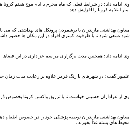
وی ادامه داد : در شرایط فعلی که ماه محرم با ایام موج هفتم کرون
آمار ابتلا به کرونا را افزایش دهد.
معاون بهداشتی مازندران با برشمردن پروتکل های بهداشتی که می با
شود ،سعی شود تا با ظرفیت کمتری افراد در این مکان ها حضور داشته
وی ادامه داد : همچنین مدت برگزاری مراسم عزاداری در این فضاها ۹۰ دقیقه تا ۲ ساعت بیشتر نشود که حضور طولانی مدت افراد در یک محیط بسته احتمال ابتلا به بیماری را می تواند افزایش دهد .
علیپور گفت : در شهرهای با رنگ قرمز علاوه بر رعایت مدت زمان حضور در مکان سربسته توصیه می 
وی از عزاداران حسینی خواست تا با تزریق واکسن کرونا بخصوص دُز یادآ
معاون بهداشتی مازندران توصیه پزشکی خود را در خصوص اطعام دهی در ا
محیط های بسته غذا بخورند .