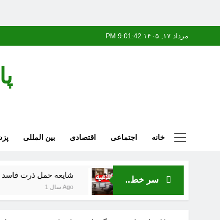
Ski
مرداد ۱۷, ۱۴۰۵
9:01:43 PM
t
conten
پا
خانه
اجتماعی
اقتصادی
بین المللی
پز
شایعه حمل ذرت فاسد از بندر نوشهر 
سر خط..
1 سال Ago