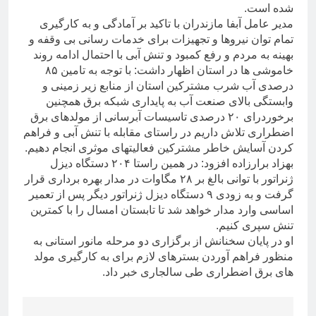
شده است.
مدیر عامل آبفا مازندران با تاکید بر آمادگی و به کارگیری
تمام توان نیروها و تجهیزات برای خدمات رسانی بی وقفه و
بهینه به مردم و رفع کمبود و تنش آبی با احتمال ادامه روند
خاموشی ها در استان اظهار داشت: با توجه به تامین ۸۵
درصدی آب شرب مشترکین استان از منابع زیر زمینی و
وابستگی بالای صنعت آب به پایداری شبکه برق همچنین
برخوردرای ۲۰ درصدی تاسیسات آبرسانی از مولدهای برق
اضطراری تلاش داریم در راستای مقابله با تنش آبی و فراهم
کردن آسایش خاطر مشترکین فعالیتهای موثری انجام دهیم.
بهزاد برارزاده افزود: در همین راستا ۲۰۴ دستگاه دیزل
ژنراتور با توانی بالغ بر ۲۸ مگاوات در مدار بهره برداری قرار
گرفت و به زودی ۹ دستگاه دیزل ژنراتور دیگر پس از تعمیر
اساسی وارد مدار خواهد شد تا تابستان امسال را با کمترین
تنش سپری کنیم.
او در پایان سخنانش از برگزاری دو مرحله مانور استانی به
منظور فراهم آوردن بسترهای لازم برای به کارگیری مولد
های برق اضطراری طی سالجاری خبر داد.