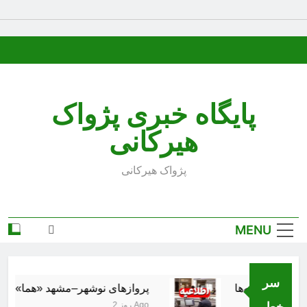
Ski
t
conten
پایگاه خبری پژواک
هیرکانی
پژواک هیرکانی
MENU
سر
پروازهای نوشهر–مشهد «هما» از ۱۸ مرداد برقرار می‌شود
خط..
2 روز Ago