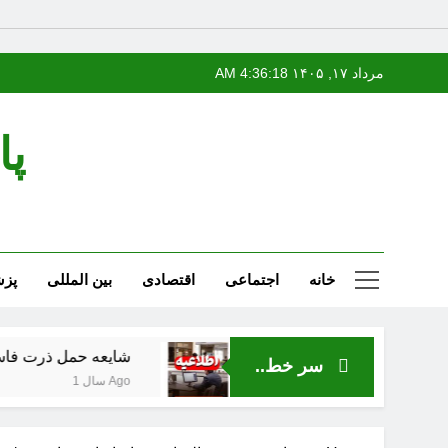
Ski
مرداد ۱۷, ۱۴۰۵
4:36:19 AM
t
conten
پا
خانه
اجتماعی
اقتصادی
بین المللی
پز
شایعه حمل ذرت فاسد از بندر نو
سر خط..
1 سال Ago