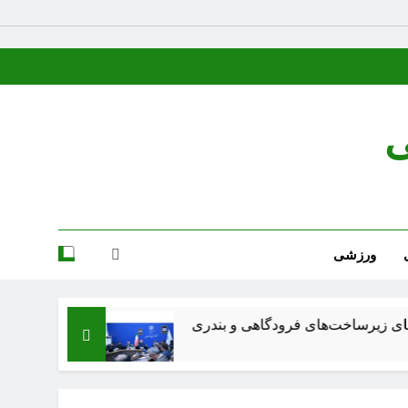
ی
ورزشی
های فرودگاهی و بندری
شعر عقاب از پرویز ناتل خا
3 هفته Ago