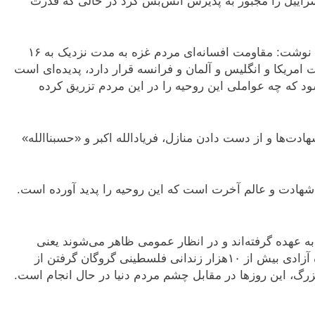
سراییل را مجبور به پذیرش آتش‌بس کرد در حالی که قدرت
علی مطهری، نماینده ادوار مجلس در روزنامه اعتماد نوشت: مقاومت افسانه‌ای مردم غزه به مدت نزدیک به ۱۶
امریکا و انگلیس و آلمان و فرانسه قرار دارد، پدیده‌ای است
د که چه عواملی این روحیه را در این مردم تزریق کرده
ت‌ها و از دست دادن منازل، فریادالله اکبر و «حسبناالله»
 شهادت و عالم آخرت است که این روحیه را پدید آورده است.
ه عهده گرفته‌اند و در انظار عمومی ظاهر می‌شوند یعنی
شکست اسراییل. شهید یحیی سنوار گفته بود تنها راه آزادی بیش از ۱۰‌هزار زندانی فلسطینی گروگان گرفتن از
زرگ، این روزها در مقابل چشم مردم دنیا در حال انجام است.