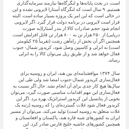
است. در بحث پایانه‌ها و لنگرگاه‌ها نیازمند سرمایه‌گذاری
هستیم. ۹ سال است که لنگرگاه آستارا لایروبی نشده و این
در حالی است که این امر یک پروژه بسیار ساده است. البته
قرار است لایروبی در برنامه دولت قرار گیرد. اگر لایروبی
انجام شود حجم صادرات کالا از بندر آستارا(به صورت
دریایی) از ۲۵۰ هزار تن به ۸۰۰ هزار تن قابل افزایش است.
همچنین اگر آن بخش از راه‌آهن رشت (تقریباً ۲۵ کیلومتر
است) به انزلی و کاسپین وصل شود، کریدور شمال- جنوب
فعال خواهد شد و از طریق ریل می‌توان کالا را به انزلی
رساند.
سال ۱۳۷۴ موافقتنامه‌ای بین هند، ایران و روسیه برای
فعال‌سازی کریدور شمال-جنوب امضا شد ولی طی این
سال‌ها هیچ کار جدی برای آن انجام نشد. حال اگر نسبت به
فعال‌سازی این مهم اقدامات مناسبی صورت گیرد، می‌توان
بخوبی از پتانسیل این کریدور استراتژیک بهره برد. اگر این
کریدور فعال شود غلات گسترده‌ای را که روسیه (رتبه یک
غلات متعلق به روسیه است) تولید می‌کند، می‌توان از مسیر
ایران به کشورهای شبه قاره هند، پاکستان و افغانستان و
همچنین کشورهای حاشیه خلیج فارس صادر کرد. این