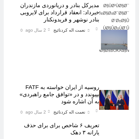
مدیرکل بنادر و دریانوردی مازندران
Ø§ÙØ¹ÙØ§Ø¯
خبرداد: انعقاد قرارداد برای لایروبی
ÙØ±Ø§Ø±Ø¯Ø§Ø¯
بنادر نوشهر و فریدونکنار
Ø¨Ø±Ø§Û
ÙØ§ÛØ±ÙØ¨Û
نعمت اله کردنائیج
2 سال ago
0
Ø¨ÙØ§Ø¯Ø±
ÙÙØ´ÙØ± Ù
ÙØ±ÛØ¯ÙÙÚ©ÙØ§Ø±BÕKAà§Ñ¤
روسیه از ایران خواسته به FATF
بپیوندد و در «توافق جامع راهبردی»
به آن اشاره شود
نعمت اله کردنائیج
2 سال ago
0
تعریف ۶ شاخص برای برای حذف
یارانه ۳ دهک