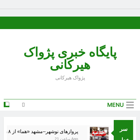
Ski
t
conten
پایگاه خبری پژواک
هیرکانی
پژواک هیرکانی
MENU
سر
پروازهای نوشهر–مشهد «هما» از ۱۸ مرداد برقرار می‌شود
خط..
21 ساعت Ago