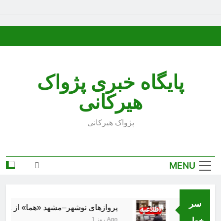
Ski
t
conten
پایگاه خبری پژواک
هیرکانی
پژواک هیرکانی
MENU
سر
پروازهای نوشهر–مشهد «هما» از ۱۸ مرداد برقرار می‌شود
خط..
1 روز Ago