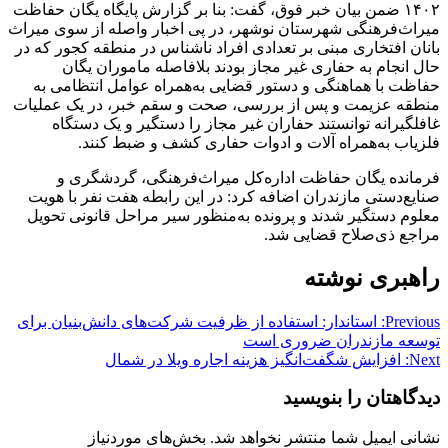
۱۴۰۲ ضمن بیان خبر فوق، گفت: بنا بر گزارش پایگاه یگان‌ حفاظت
میراث‌فرهنگی شهرستان نوشهر، در پی اخبار واصله از سوی میراث
بانان افتخاری مبنی بر تعدادی افراد ناشناس در منطقه کجور که در
حال انجام به حفاری غیر مجاز بودند بلافاصله ماموران یگان
حفاظت با هماهنگی و دستور قضایی به‌همراه عوامل انتظامی به
منطقه عزیمت و پس از بررسی، صحت و سقم خبر، در یک عملیات
غافلگیرانه توانستند حفاران غیر مجاز را دستگیر و یک دستگاه
فلزیاب به‌همراه آلات و ادوات حفاری کشف و ضبط کنند.
فرمانده یگان حفاظت اداره‌کل میراث‌فرهنگی، گردشگری و
صنایع‌دستی مازندران اضافه کرد: در این‌ رابطه هفت نفر با هویت
معلوم دستگیر شدند و پرونده به‌منظور سیر مراحل قانونی تحویل
مراجع ذی‌صلاح قضایی شد.
راهبری نوشته
Previous:
استاندار: استفاده از ظرفیت شرکت‌های دانش‌بنیان برای
توسعه مازندران ضروری است
Next:
افزایش شگفت‌انگیز هزینه اجاره‌ ویلا در شمال
دیدگاهتان را بنویسید
نشانی ایمیل شما منتشر نخواهد شد.
بخش‌های موردنیاز