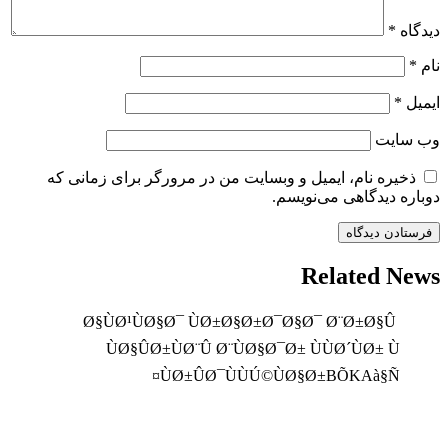
دیدگاه
*
نام
*
ایمیل
*
وب‌ سایت
ذخیره نام، ایمیل و وبسایت من در مرورگر برای زمانی که
دوباره دیدگاهی می‌نویسم.
Related News
Ø§ÙØ¹ÙØ§Ø¯ ÙØ±Ø§Ø±Ø¯Ø§Ø¯ Ø¨Ø±Ø§Û
ÙØ§ÛØ±ÙØ¨Û Ø¨ÙØ§Ø¯Ø± ÙÙØ´ÙØ± Ù
ÙØ±ÛØ¯ÙÙÚ©ÙØ§Ø±BÕKAà§Ñ¤