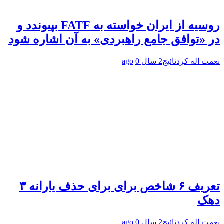
روسیه از ایران خواسته به FATF بپیوندد و
در «توافق جامع راهبردی» به آن اشاره شود
نعمت اله کردنائیج
2 سال ago
0
تعریف ۶ شاخص برای برای حذف یارانه ۳
دهک
نعمت اله کردنائیج
2 سال ago
0