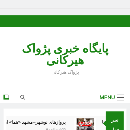
Ski
t
conten
پایگاه خبری پژواک
هیرکانی
پژواک هیرکانی
MENU
سر
پروازهای نوشهر–مشهد «هما» از ۱۸ مرداد برقرار می‌شود
خط..
4 ساعت Ago