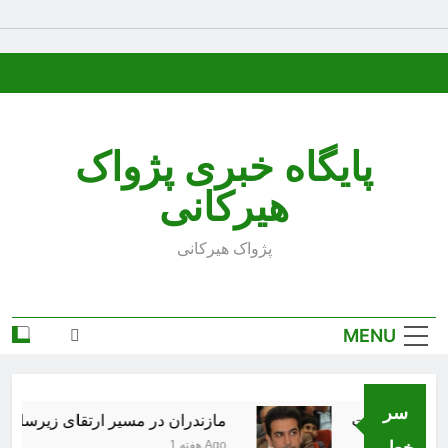
Ski
t
conten
پایگاه خبری پژواک
هیرکانی
پژواک هیرکانی
MENU
سر
هر کذب است
مازندران در مسیر ارتقای زیرساخت‌ه
خط..
1 هفته Ago