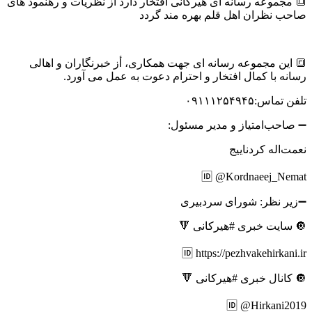
🔳 مجموعه رسانه ای هیرکانی افتخار دارد از نظریات و رهنمود های
صاحب نظران اهل قلم بهره مند گردد
🔳 این مجموعه رسانه ای جهت همکاری، أز خبرنگاران و اهالی
رسانه با کمال افتخار و احترام دعوت به عمل می آورد.
تلفن تماس:۰۹۱۱۱۲۵۴۹۴۵
➖ صاحب‌امتیاز و مدیر مسئول:
نعمت‌اله کردناییج
🆔 @Kordnaeej_Nemat
➖زیر نظر: شورای سردبیری
🔘 سایت خبری #هیرکانی 🔻
🆔 https://pezhvakehirkani.ir
🔘 کانال خبری #هیرکانی 🔻
🆔 @Hirkani2019