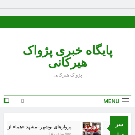
Ski
t
conten
پایگاه خبری پژواک
هیرکانی
پژواک هیرکانی
MENU
سر
پروازهای نوشهر–مشهد «هما» از ۱۸ مرداد برقرار می‌شود
خط..
14 ساعت Ago