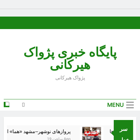
Ski
t
conten
پایگاه خبری پژواک
هیرکانی
پژواک هیرکانی
MENU
سر
پروازهای نوشهر–مشهد «هما» از ۱۸ مرداد برقرار می‌شود
خط..
19 ساعت Ago