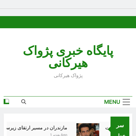
Ski
t
conten
پایگاه خبری پژواک
هیرکانی
پژواک هیرکانی
MENU
سر
شهر کذب است
مازندران در مسیر ارتقای زیرساخت‌ه
خط..
1 هفته Ago