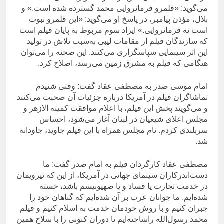
می‌گوید: «قلمرو فرمانروایی محمد گسترده شده است.» و
بلال، مؤذن پیامبر، در پاسخ او می‌گوید: «این قلمرو نبوت
است نه فرمانروایی.» ایراد سوم مربوط به پایان فیلم است
که سازندگان فیلم از مقامات لیبی به‌سبب تلاش در تولید
این اثر سینمایی سپاسگزاری می‌کنند. این صحنه را می‌توان
هنگامی که فیلم به مشرق زمین می‌رسد، اصلاح کرد.
امام موسی صدر به مصطفی عقاد گفت: وقتی شنیدم
تماشاگران فیلم در آمریکا درباره جزئیات آن صحبت می‌کنند
و می‌گویند پخش این فیلم، با اعلام موافقت کمیته الازهر و
مجلس اعلای شیعیان در لبنان آغاز می‌شود، احساس
سربلندی کردم. نام مجلس همراه با این فیلم جاوید، جاودانه
شد.
مصطفی عقاد کارگردان فیلم به امام صدر گفت: ما
دست‌اندرکاران سینمای جهانی در آمریکا، از این که نیرویمان
در خدمت تجارت یا فساد و یا صهیونیسم باشد، خسته
شده‌ایم. ما جوانان عرب بر آن شده‌ایم که گناهان خود را
جبران کنیم و با روش خودمان خدمت به اسلام کنیم و فیلم
محمد رسول‌الله راساخته‌ایم تا دوران کنونی را با سلاح همین