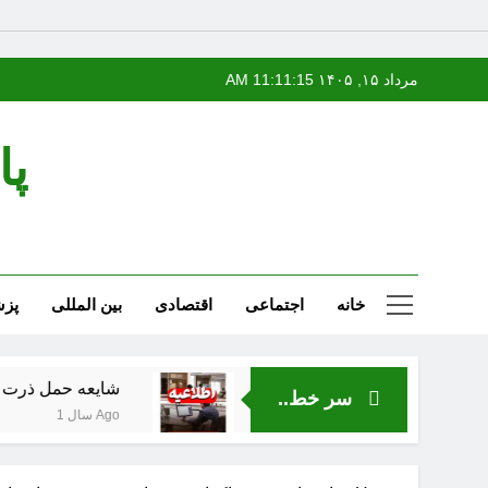
Ski
مرداد ۱۵, ۱۴۰۵
11:11:16 AM
t
conten
پا
خانه
اجتماعی
اقتصادی
بین المللی
پز
شایعه حمل ذرت فاسد از ب
سر خط..
1 سال Ago