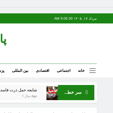
Ski
مرداد ۱۷, ۱۴۰۵
9:06:31 AM
t
conten
پا
خانه
اجتماعی
اقتصادی
بین المللی
پز
شایعه حمل ذرت فاسد از بندر نوشهر ک
سر خط..
1 سال Ago