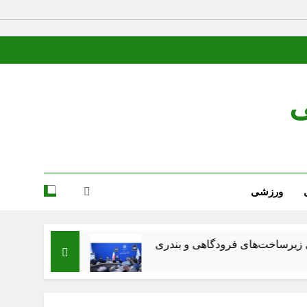
ی
ورزشی
رودگاهی و بندری
شعر عقاب از پرویز ناتل خانلری
3 هفته Ago