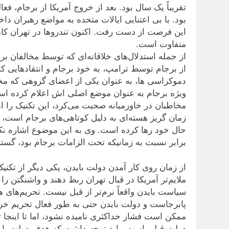
تقریباً یک سال بود. بعد از خروج آمریکا از برجام، ف
بود. با بی اعتنایی ایالات متحده به مواضع رهبران د
این فرصت از دست رفت. اکنون تندرو‌ها در تهران کام
متفاوت است.
از جمله استدلال‌های خلاقانه‌ای که توسط مخالفان ب
از برجام توسط ترامپ، به خود برجام و انتقاد‌هایی که 
دموکراسی ها، به عنوان یکی از اعضای گروهی که مخال
ویژه برجام به عنوان موضع اصلی اش اعلام کرده است
مخاطبان در خاورمیانه صحبت می‌کرد، این تکنیک را ا
زمان گریز هسته‌ای به دلیل کوتاهی‌های برجام است، زی
حال خود رها کرده است. وی به این موضوع اشاره نکرد 
برابر نسبت به زمانیکه تحت الزامات برجام بود، گس
از زمان روی کار آمدن دولت بایدن، یکی دیگر از تکنی
ملایم‌تر آمریکا در قبال تهران ربط دهند و واشنگتن ر
سیاست بایدن واقعاً نرم‌تر از قبل نیست. تحریم‌های 
پابرجاست و دولت بایدن حتی به طور فعال تحریم خرید
ممکن است فشار حداکثری نامیده نشود، اما تا اینجا تأ
دولت قبلی است. باید توجه داشت که هدف دولت بایدن ا