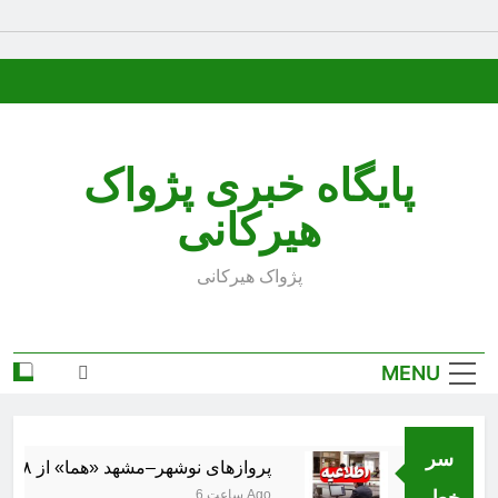
Ski
t
conten
پایگاه خبری پژواک
هیرکانی
پژواک هیرکانی
MENU
سر
پروازهای نوشهر–مشهد «هما» از ۱۸ مرداد برقرار می‌شود
خط..
6 ساعت Ago