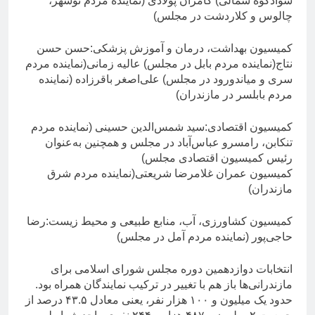
سوادکوه شمالی) کامران پولادی (نماینده مردم نوشهر،
چالوس و کلاردشت در مجلس)
کمیسیون بهداشت، درمان و آموزش پزشکی:حسن حسن
نتاج(نماینده مردم بابل در مجلس) عالیه زمانی(نماینده مردم
سری و میاندورود در مجلس) علی‌اصغر باقرزاده (نماینده
مردم بابلسر در مازندران)
کمیسیون اقتصادی:سید شمس‌الدین حسینی (نماینده مردم
تنکابن، رامسرو عباس‌آباد در مجلس و همچنین به‌عنوان
رئیس کمیسیون اقتصادی مجلس)
کمیسیون عمران غلامرضا شریعتی(نماینده مردم شرق
مازندران)
کمیسیون کشاورزی، آب، منابع طبیعی و محیط زیست:رضا
حاجی‌پور (نماینده مردم آمل در مجلس)
انتخابات دوازدهمین دوره مجلس شورای اسلامی برای
مازندرانی‌ها باز هم با تغییر در ترکیب نمایندگان همراه بود.
حدود یک میلیون و ۱۰۰ هزار نفر، یعنی معادل ۴۳.۵ درصد از