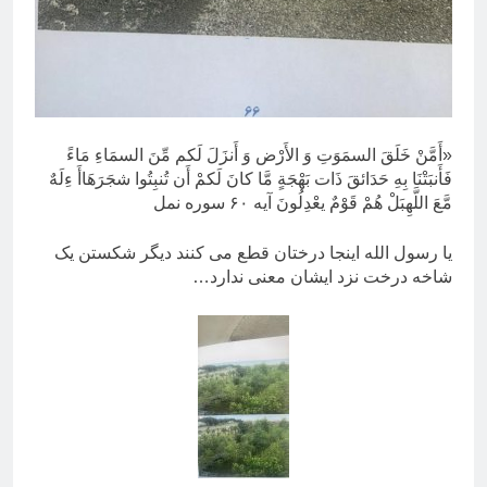
«أَمَّنْ خَلَقَ السمَوَتِ وَ الأَرْض وَ أَنزَلَ لَکم مِّنَ السمَاءِ مَاءً
فَأَنبَتْنَا بِهِ حَدَائقَ ذَات بَهْجَةٍ مَّا کانَ لَکمْ أَن تُنبِتُوا شجَرَهَاأَ ءِلَهٌ
مَّعَ اللَّهِبَلْ هُمْ قَوْمٌ یعْدِلُونَ آیه ۶۰ سوره نمل
یا رسول الله اینجا درختان قطع می کنند دیگر شکستن یک
شاخه درخت نزد ایشان معنی ندارد…