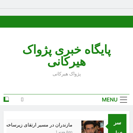
Ski
t
conten
پایگاه خبری پژواک
هیرکانی
پژواک هیرکانی
MENU
سر
 کذب است
مازندران در مسیر ارتقای زیرساخت‌های 
خط..
1 هفته Ago