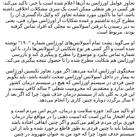
تجاوز عوامل اورژانس به آن‌ها اعلام شده است یا خبر، تاکید می‌کند:
هر کسی در هر شغلی ممکن است یک سری مشکلات اخلاقی داشته
باشد، اما ما تاکنون مورد مشابه تجاوز که وکیل دادگستری آن را
مطرح کرده نداشتیم و عمده شکایات از اورژانس موارد فنی، یعنی
به دیر رسیدن یا نرفتن آمبولانس به محلی که افراد تماس گرفته
بودند، مربوط است.
او می‌گوید: پشت تمام آمبولانس‌های اورژانس شماره “۱۹۰” نوشته
شده است و اگر کسی هر نوع شکایتی از آمبولانس‌ها دارد، با این
شماره تماس بگیرد و موضوع را مطرح و پیگیری کند و بازرسی
اورژانس هم شکایت مطرح شده را تا حصول نتیجه پیگیری می‌کند.
سخنگوی اورژانس ادامه می‌دهد: اگر مورد تجاوز تکنسین اورژانس
به بیمار در داخل آمبولانس اورژانس صحت داشته باشد، باید بگویم
چنین فردی در سیستم اورژانس که هیچ در سیستم درمان کشور
جایی ندارد و معتقدیم که محرومیت شغلی ۲ ساله کافی نیست و
این فرد به کلی باید از سیستم درمان حذف شود؛ چرا که اگر بعد از
۲ سال برگردد دوباره چنین کاری را انجام می‌دهد.
او تاکید می‌کند: حوزه سلامت و درمان، حریم امن مردم است و
تمام افتخار ما این است که امنیت ذهنی را در مواقع نیاز درمان
فوری برای مردم فراهم می‌کنیم و اگر چنین اتفاقی افتاده باشد
مسلما باید با چنین فردی به طور قاطع برخورد شده و باید از این
سیستم حذف شود؛ چرا که خود من به عنوان شهروند در چنین