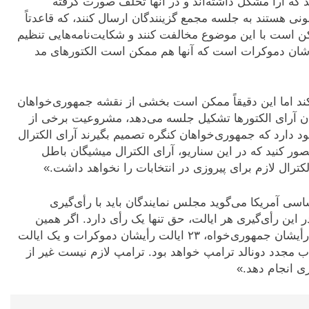
یند که آرا مشکل داشته‌اند و در آنها تخلف صورت گرفته
ونی هستند به جلسه مجمع گزینندگان ارسال کنند، که قاعدتاً
ن است با این موضوع مخالفت کنند و شکایت‌نامه‌هایی تنظیم
خلی‌شان دموکرات است که آنها هم ممکن است الکتورهای مد
‌کند اما این دقیقاً ممکن است بخشی از نقشه جمهوری‌خواهان
ه روز ۶ ژانویه برای شمردن آرای الکتورها تشکیل جلسه می‌دهد، مشروعیت برخی از
ود دارد که جمهوری‌خواهان کنگره تصمیم بگیرند آرای الکترال
ور کنید که در این سناریو، آرای الکترال میشیگان باطل
اسی آمریکا می‌گوید مجلس نمایندگان باید با رأی‌گیری
ن رأی‌گیری هر ایالت، حق تنها یک رأی دارد. اگر همین
ارقام [در انتخابات سال جاری] باقی بمانند، ۲۶ ایالت رأیشان جمهوری‌خواه، ۲۳ ایالت رأیشان دموکرات و یک ایالت
اب مجدد دونالد ترامپ خواهد بود. ترامپ لازم نیست غیر از
ی انجام دهد.»