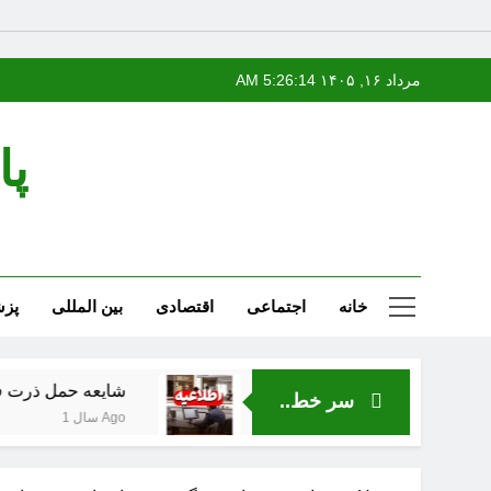
Ski
مرداد ۱۶, ۱۴۰۵
5:26:15 AM
t
conten
پا
خانه
اجتماعی
اقتصادی
بین المللی
پز
شایعه حمل ذرت فاسد از بند
سر خط..
1 سال Ago