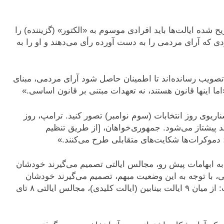
 شده ایالت‌ها باید افرادی موسوم به «الکتور» (گزیننده) را
دی که آرای مردمی را به دست آورده رأی می‌دهند و او را به
ه تصویب رسانده‌اند تا اطمینان حاصل شود آرای مردمی، مبنای
«اما اینها قانون هستند، نه تعهدات مبتنی بر قانون اساسی.»
سناریوی روز انتخابات (سوم نوامبر) تصور کنید. ترامپ، روز
بعد پیشتاز می‌شود. جمهوری‌خواهان، [از طریق تنظیم
؛ دموکرات‌ها شکایت‌های متقابلی طرح می‌کنند.»
 به ابهامات پیش رو، مجالس ایالتی تصمیم می‌گیرند خودشان
لتی، با توجه به این وضعیت مبهم، تصمیم می‌گیرند خودشان
الکتورها را انتخاب کنند. مسئله نگران‌کننده اینجا است: از میان ۹ ایالت بینابین (ایالت کلیدی)، مجالس ایالتی ۸ تای