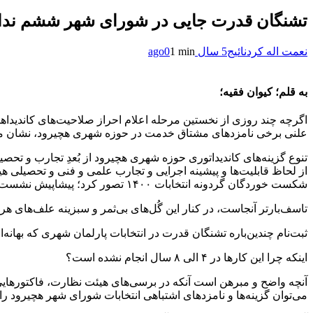
تشنگان قدرت جایی در شورای شهر ششم ندا
نعمت اله کردنائیج
5 سال ago
1 min
0
به قلم؛ کیوان فقیه؛
اگرچه چند روزی از نخستین مرحله اعلام احراز صلاحیت‌های کاندیداهای
علنی برخی نامزدهای مشتاق خدمت در حوزه شهری هچیرود، نشان می
تنوع گزینه‌های کاندیداتوری حوزه شهری هچیرود از بُعدِ تجارب و تحصی
از لحاظ قابلیت‌ها و پیشینه اجرایی و تجارب علمی و فنی و تحصیلی هی
شکست خوردگان گردونه انتخابات ۱۴۰۰ تصور کرد؛ پیشاپیش نشست‌های تقسیم کرسی و ارائه وعده‌های خارج از دایره اختیارات و وظایف شوراها را در توهمات خویش کلید زده‌اند!!
تاسف‌بارتر آنجاست، در کنار این گُل‌های بی‌ثمر و سبزینه علف‌های ه
ثبت‌نام چندین‌باره تشنگان قدرت در انتخابات پارلمان شهری که بهانه
اینکه چرا این کارها در ۴ الی ۸ سال انجام نشده است؟
آنچه واضح و مبرهن است آنکه در برسی‌های هیئت نظارت، فاکتورهایی بر
می‌توان گزینه‌ها و نامزدهای اشتباهی انتخابات شورای شهر هچیرود را 