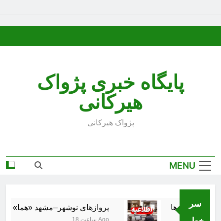
Ski
t
conten
پایگاه خبری پژواک
هیرکانی
پژواک هیرکانی
MENU
سر
پروازهای نوشهر–مشهد «هما» از ۱۸ مرداد برقرار می‌شود
خط..
18 ساعت Ago