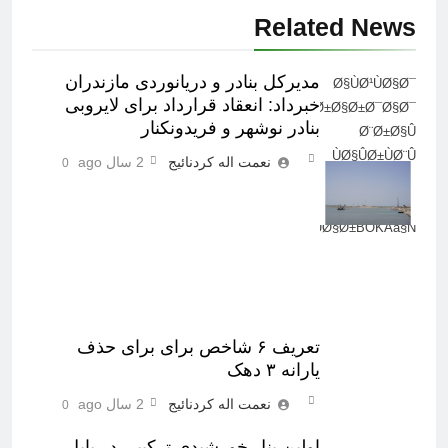
Related News
مدیرکل بنادر و دریانوردی مازندران
Ø§ÙØ¹ÙØ§Ø¯
خبرداد: انعقاد قرارداد برای لایروبی
ÙØ±Ø§Ø±Ø¯Ø§Ø¯
بنادر نوشهر و فریدونکنار
Ø¨Ø±Ø§Û
ÙØ§ÛØ±ÙØ¨Û
نعمت اله کردنائیج
2 سال ago
0
Ø¨ÙØ§Ø¯Ø±
ÙÙØ´ÙØ± Ù
ÙØ±ÛØ¯ÙÙÚ©ÙØ§Ø±BÕKAà§Ñ¤
تعریف ۶ شاخص برای برای حذف
یارانه ۳ دهک
نعمت اله کردنائیج
2 سال ago
0
اولین پنل خورشیدی ترکیبی در بابل