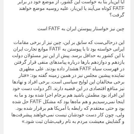
آیا این‌بار بنا به خواست این کشور، از موضع خود در برابر
FATF کوتاه می‌آیند یا این‌بار، علیه روسیه موضع خواهند
گرفت؟
چین نیز خواستار پیوستن ایران به FATF است
این درحالی‌ست که سابق بر این، چین نیز از برخی مقامات
ایرانی خواسته بود تا با پیوستن به FATF موانع تجارت ایران
با این کشور به حداقل برسد. پیش از این نیز مسئولان دولت
یازدهم و دوازدهم بار‌ها درباره پیامد‌های منفی قرار گرفتن
در فهرست سیاه FATF هشدار داده بودند. علی مطهری
نماینده پیشین مجلس نیز در همین زمینه گفته بود: «فتار
برخی مخالفان این لوایح سیاسی است. برخی افراد و نهاد‌ها
نیز منافع اقتصادی در این قضیه دارند. اگر دولت دست خود
این افراد بود مطمئن باشید هم برجام اجرا شده بود و ما به
اینجا نمی‌رسیدیم و هم ماه‌ها بود که مشکل FATF حل شده
بود و حتی معتقدم که رابطه با آمریکا هم برقرار شده بود.
ولی، چون کار دست خودشان نیست نمی‌خواهند پیشرفت‌ها
و گشایش معیشت مردم به نام رقیب‌شان ثبت شود.»