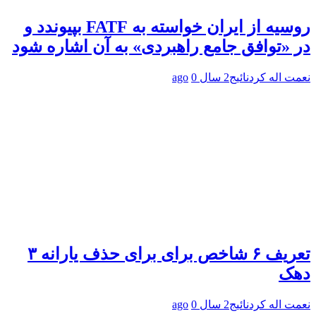
روسیه از ایران خواسته به FATF بپیوندد و
در «توافق جامع راهبردی» به آن اشاره شود
نعمت اله کردنائیج
2 سال ago
0
تعریف ۶ شاخص برای برای حذف یارانه ۳
دهک
نعمت اله کردنائیج
2 سال ago
0