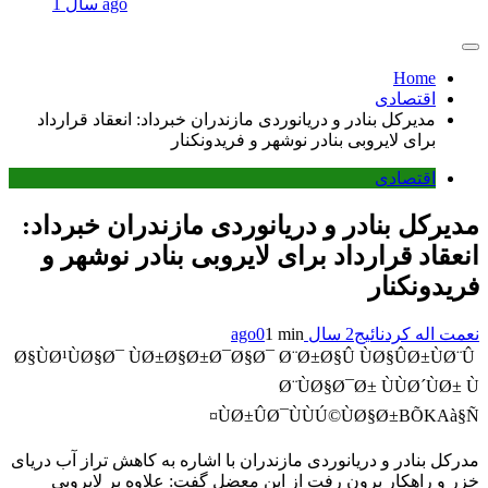
1 سال ago
Home
اقتصادی
مدیرکل بنادر و دریانوردی مازندران خبرداد: انعقاد قرارداد
برای لایروبی بنادر نوشهر و فریدونکنار
اقتصادی
مدیرکل بنادر و دریانوردی مازندران خبرداد:
انعقاد قرارداد برای لایروبی بنادر نوشهر و
فریدونکنار
نعمت اله کردنائیج
2 سال ago
1 min
0
Ø§ÙØ¹ÙØ§Ø¯ ÙØ±Ø§Ø±Ø¯Ø§Ø¯ Ø¨Ø±Ø§Û ÙØ§ÛØ±ÙØ¨Û
Ø¨ÙØ§Ø¯Ø± ÙÙØ´ÙØ± Ù
ÙØ±ÛØ¯ÙÙÚ©ÙØ§Ø±BÕKAà§Ñ¤
مدرکل بنادر و دریانوردی مازندران با اشاره به کاهش تراز آب دریای
خزر و راهکار برون رفت از این معضل گفت: علاوه بر لایروبی