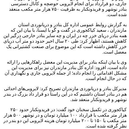
جاری، دو قرارداد برای انجام لایروبی حوضچه و کانال دسترسی
بنادر نوشهر و فریدونکنار به ظرفیت ۷۵۰ هزار متر مکعب منعقد
شده‌ است.
به گزارش روابط عمومی اداره کل بنادر و دریانوردی استان
مازندران ، سعید کیاکجوری در گفت ‌و گو با ایسنا، با بیان این که
همه بنادر دریای خزر چه در ایران و چه سایر بنادر خارجی درگیر این
کاهش هستند، اظهار کرد: طی ۲۰ سال اخیر حدود دو متر آب دریای
خزر کاهش داشته است که این موضوع برای صنعت کشتیرانی یک
معضل است.
وی با بیان اینکه بنادر برای مدیریت این معضل راهکارهایی را ارائه
داده است، افزود: اداره کل بنادر مازندران نیز برای مدیریت این
مشکل اقداماتی را انجام داده؛ از جمله لایروبی جاری و نگهداری آن
که در حال انجام است.
مدیرکل بنادر و دریانوردی مازندران تصریح کرد: لایروبی‌های احداثی
هم در بنادر استان داشتیم که در این راستا دو قرار داد بزرگ در بندر
نوشهر و فریدونکنار منعقد شد.
کیاکجوری در تکمیل سخنان خود گفت: در فریدونکنار حدود ۲۵۰
هزار متر مکعب با قرارداد ۱۰۰ میلیارد تومان و در نوشهر ۵۰۰ هزار
متر مکعب با ۱۵۰ تا ۲۰۰ میلیارد تومان هزینه لایروبی این دو بندر در
نظر گرفته شده است.