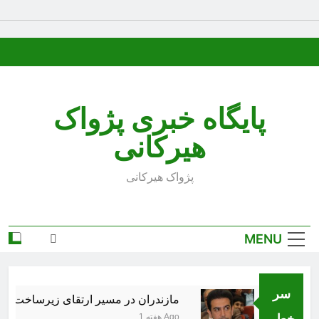
Ski
t
conten
پایگاه خبری پژواک
هیرکانی
پژواک هیرکانی
MENU
سر
کذب است
مازندران در مسیر ارتقای زیرساخت‌های ف
خط..
1 هفته Ago