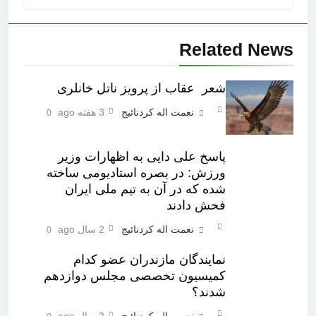
Related News
شعر عقاب از پرویز ناتل خانلری
نعمت اله کردنائیج
3 هفته ago
0
پاسخ علی دایی به اظهارات وزیر
ورزش: در بصره استادیومی ساخته
شده که در آن به تیم ملی ایران
فحش دادند
نعمت اله کردنائیج
2 سال ago
0
نمایندگان مازندران عضو کدام
کمیسیون تخصصی مجلس دوازدهم
شدند؟
نعمت اله کردنائیج
2 سال ago