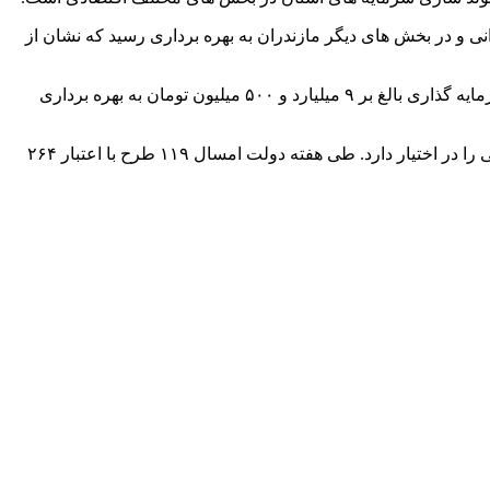
و ۱۴۲ میلیارد تومان انواع طرح های اقتصادی ، عمرانی و در بخش های دیگر مازندران به بهره برداری رسید که نشان از
طی آیینی با حضور معاون هماهنگی امور اقتصادی استانداری مازندران واحد گاوداری صنعتی شیری در زمینی به مساحت پنج هزار متر با سرمایه گذاری بالغ بر ۹ میلیارد و ۵۰۰ میلیون تومان به بهره برداری
مازندران در حوزه اشتغال واحدهای صنعتی با استقرار چهار درصد واحدهای صنعتی کشور رتبه یازدهم را داراست و ۳.۸ درصد اشتغال صنعتی را در اختیار دارد. طی هفته دولت امسال ۱۱۹ طرح با اعتبار ۲۶۴