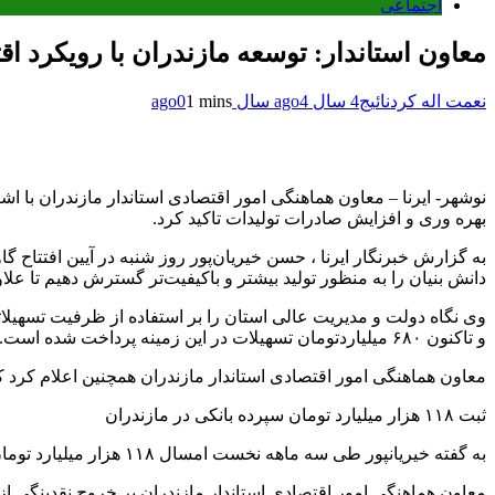
اجتماعی
معاون استاندار: توسعه مازندران با رویکرد اق
نعمت اله کردنائیج
4 سال ago
4 سال ago
1 mins
0
نوشهر- ایرنا – معاون هماهنگی امور اقتصادی استاندار مازندران با 
بهره وری و افزایش صادرات تولیدات تاکید کرد.
به گزارش خبرنگار ایرنا ، حسن خیریان‌پور روز شنبه در آیین افتتاح 
دانش بنیان را به منظور تولید بیشتر و باکیفیت‌تر گسترش دهیم تا علا
وی نگاه دولت و مدیریت عالی استان را بر استفاده از ظرفیت تسهیلاتی
و تاکنون ۶۸۰ میلیاردتومان تسهیلات در این زمینه پرداخت شده است.
معاون هماهنگی امور اقتصادی استاندار مازندران همچنین اعلام کرد که از ابتدای سال جاری تاک
ثبت ۱۱۸ هزار میلیارد تومان سپرده بانکی در مازندران
به گفته خیریانپور طی سه ماهه نخست امسال ۱۱۸ هزار میلیارد تومان سپرده های مردم در شبکه بانکی مازندران ثبت شد که تاکید شد تا این میزان نقدینگی در مسیر تولید هدایت شود.
معاون هماهنگی امور اقتصادی استاندار مازندران بر خروج نقدینگی از