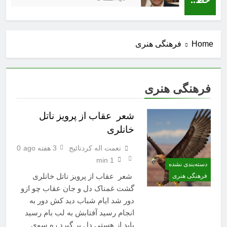
Home
فرهنگی هنری
فرهنگی هنری
شعر عقاب از پرویز ناتل
خانلری
نعمت اله کردنائیج
3 هفته ago
0
1 min
دسته‌بندی نشده
شعر عقاب از پرویز ناتل خانلری
فرهنگی هنری
گشت غمناک دل و جان عقاب چو ازو
دور شد ایام شباب دید کش دور به
انجام رسید آفتابش به لب بام رسید
باید از هستی دل بر گیرد ره سوی