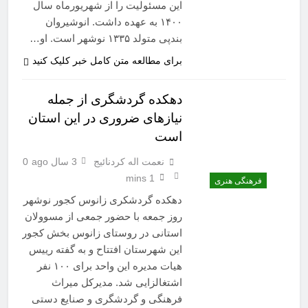
این مسئولیت را از شهریورماه سال
۱۴۰۰ به عهده داشت. انوشیروان
بندپی متولد ۱۳۳۵ نوشهر است. او…
برای مطالعه متن کامل خبر کلیک کنید
دهکده گردشگری از جمله
نیازهای ضروری در این استان
است
نعمت اله کردنائیج
3 سال ago
0
1 mins
فرهنگی هنری
دهکده گردشکری زانوس کجور نوشهر
روز جمعه با حضور جمعی از مسوولان
استانی در روستای زانوس بخش کجور
این شهرستان افتتاح و به گفته رییس
هیات مدیره این واحد برای ۱۰۰ نفر
اشتغالزایی شد. مدیرکل میراث
فرهنگی و گردشگری و صنایع دستی