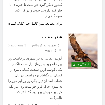
کشور دیگر گیرد خواست تا چاره ی نا
چار کند دارویی جوید و در کار کند
صبحگاهی ز…
برای مطالعه متن کامل خبر کلیک کنید
شعر عقاب
نعمت اله کردنائیج
3 هفته ago
0
1 min
گویند عقابی به در شهری برخاست وز
بهر طمع پر به پرواز بیاراست ناگه ز
فرهنگی هنری
یکی گوشه ازین سخت کمانی تیری ز
قضای بد بگشاد برو راست در بال
عقاب آمد آن تیر جگردوز وز ابر مرو را
به سوی خاک فرو خواست زی تیر نگه
کرد پر خویش برو دید گفتا «ز که
نالیم؟…