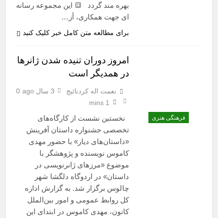
بهره مند گردد 🔳 این مجموعه رسانه
ای جهت همکاری، أز…
برای مطالعه متن کامل خبر کلیک کنید
امروز دوران تنیده شدن ژانرها
در همدیگر است
نعمت اله کردنائیج
3 سال ago
0
1 mins
نخستین نشست از کارگاه‌های
فرهنگی هنری
تخصصی جشنواره داستان آفرینش
«داستان‌های دیار» با حضور مهدی
کاموس نویسنده و پژوهشگر با
موضوع «مرزهای ژانرنویسی در
داستان» در اردوگاه دلگشا شهر
چالوس برگزار شد. به گزارش اداره
کل روابط عمومی و امور بین‌الملل
کانون، مهدی کاموس در ابتدای این