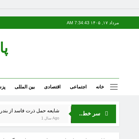
Ski
مرداد ۱۷, ۱۴۰۵
7:34:44 AM
t
conten
پا
خانه
اجتماعی
اقتصادی
بین المللی
پز
شایعه حمل ذرت فاسد از بندر نوشهر کذ
سر خط..
1 سال Ago