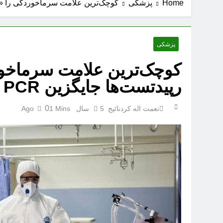
Home
پزشکی
کوچک‌ترین علامت سرماخوردگی را «اُمیکرون»
پزشکی
کوچک‌ترین علامت سرماخوردگ
رپیدتست‌ها جایگزین PCR می‌شوند
0
نعمت اله کردنائیج
5 سال Ago
1 Mins