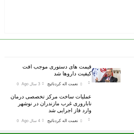
قیمت های دستوری موجب افت
کیفیت داروها شد
نعمت اله کردنائیج
3 سال Ago
0
عملیات ساخت مرکز تخصصی درمان
ناباروری غرب مازندران در نوشهر
وارد فاز اجرایی شد
نعمت اله کردنائیج
4 سال Ago
0