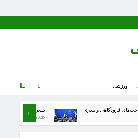
ی
ورزشی
دگاهی و بندری
شعر عقاب از پرویز ناتل خانلری
3 هفته Ago