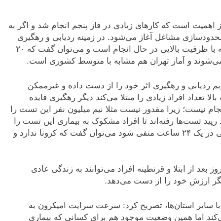
همیت است که کارهای زیادی در فاز پنجم انجام شد و اگر به
محدودسازی مشاغل آغاز می‌شود. در زمینه ردیابی و رهگیری
بیماران نیز، اخذ تست‌های رپید و PCR اهمیت دارد که با ظرفیت بالایی در حال انجام است و می‌توان گفت که ۲۰
م ردیابی و رهگیری اثر خود را از دست داده و غیرممکن
 تعداد افراد زیادی را مبتلا می‌کند دیگر رهگیری فایده‌
های PCR هم خیلی قابل انجام نیست؛ زیرا مقدور نیست مثلا نیم میلیون نفر این تست را
پید تست‌ها رفته‌اند تا افراد مشکوک به بیماری این تست را
انجام دهند. اگر پاسخ رپید تست شخصی دو بار متوالی در یک ۲۴ ساعت منفی شود می‌توان گفت که کرونا ندارد و
لیایی منش‌ بیان کرد: در مورد امیکرون می‌گوییم ۵ روز بعد از ابتلا و قرنطینه افراد می‌توانند به زندگی عادی
 با سایر استان‌ها، تصریح کرد: سرعت سرایت امیکرون به
می‌کند اما همین وضعیت موجود هم برای کسانی که بیماری