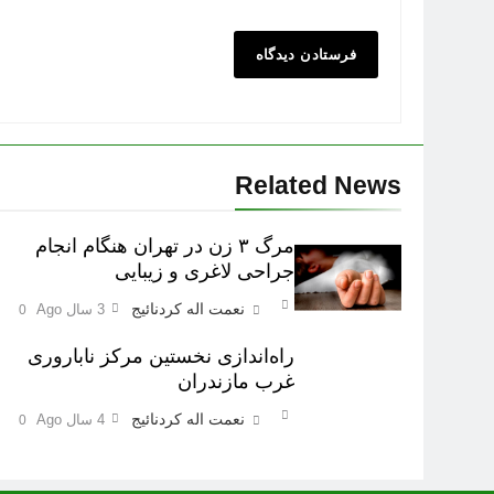
Related News
مرگ ٣ زن در تهران هنگام انجام
جراحی لاغری و زیبایی
نعمت اله کردنائیج
3 سال Ago
0
راه‌اندازی نخستین مرکز ناباروری
غرب مازندران
نعمت اله کردنائیج
4 سال Ago
0