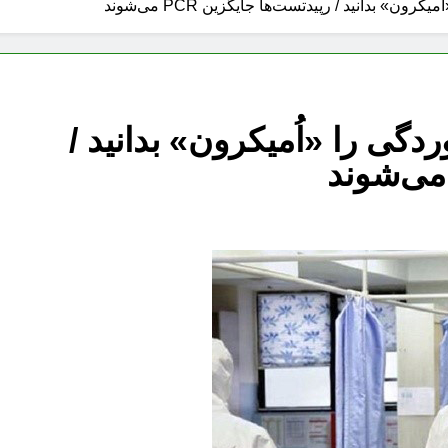
 بدانید / رپیدتست‌ها جایگزین PCR می‌شوند
ی را «اُمیکرون» بدانید /