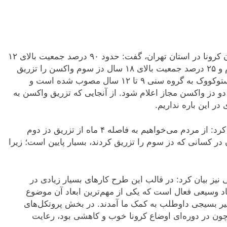
دکتر علیرضا اولیایی منش درباره میزان واکسیناسیون کرونا در استان تهران،‌ گفت: حدود ۹۰ درصد جمعیت بالای ۱۲
سال دز اول و ۸۰ درصد جمعیت بالای ۱۲ سال دز دوم و ۲۵ درصد جمعیت بالای ۱۸ سال دز سوم واکسن را تزریق
کردند. به تازگی نیز تزریق واکسن‌های سینوفارم و پاستوکووک به گروه سنی ۹ تا ۱۲ سال مصوب شده است و
ج از ۵ سال به بالا تزریق دو دز واکسن مجاز اعلام شود. از آنجایی که تزریق واکسن به
او با تاکید بر لزوم تکمیل فرایند واکسیناسیون،‌ اظهار کرد: از مردم می‌خواهیم به فاصله ۴ ماه از تزریق دز دوم
ون در کسانی که دز سوم را تزریق کردند، بسیار پایین است؛ زیرا
یز بیان کرد: در قالب این طرح کارهای بسیار زیادی در
د وسیعی فعال است که یکی از مهم‌ترین ابعاد آن موضوع
ر بسیجی داوطلب به کمک ما آمدند. در بخش‌ پروتکل‌های
ون در دوره‌ای اوضاع کرونا خوب و کاهشی بود، رعایت