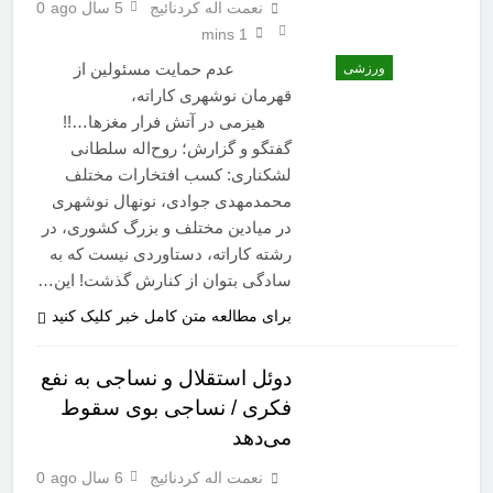
نعمت اله کردنائیج
5 سال ago
0
1 mins
عدم حمایت مسئولین از
ورزشی
قهرمان نوشهری کاراته،
هیزمی در آتش فرار مغزها…!!
گفتگو و گزارش؛ روح‌اله سلطانی
لشکناری: کسب افتخارات مختلف
محمدمهدی جوادی، نونهال نوشهری
در میادین مختلف و بزرگ کشوری، در
رشته کاراته، دستاوردی نیست که به
سادگی بتوان از کنارش گذشت! این…
برای مطالعه متن کامل خبر کلیک کنید
دوئل استقلال و نساجی به نفع
فکری / نساجی بوی سقوط
می‌دهد
نعمت اله کردنائیج
6 سال ago
0