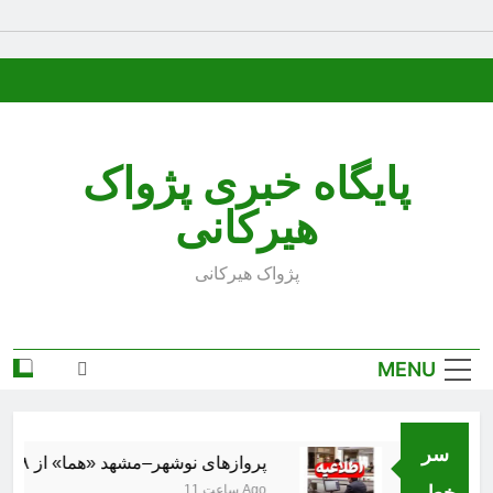
Ski
t
conten
پایگاه خبری پژواک
هیرکانی
پژواک هیرکانی
MENU
سر
پروازهای نوشهر–مشهد «هما» از ۱۸ مرداد برقرار می‌شود
خط..
11 ساعت Ago